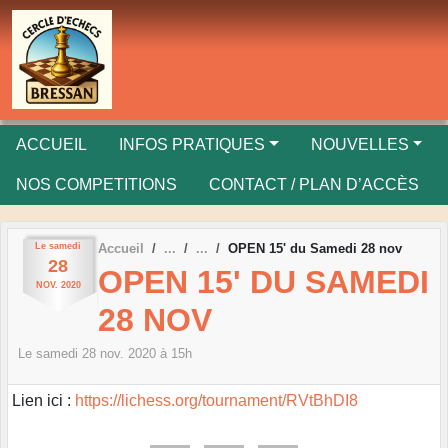
Panneau de gestion des cookies
ACCUEIL
INFOS PRATIQUES
NOUVELLES
NOS COMPETITIONS
CONTACT / PLAN D’ACCÈS
Le
samedi
Accueil
OPEN 15' du Samedi 28 nov
28
OPEN 15' DU SAMEDI
NOV.
2020
28 NOV
Le
samedi
28
nov.
2020
à 15h
Lien ici :
https://lichess.org/tournament/RVtBhDI8